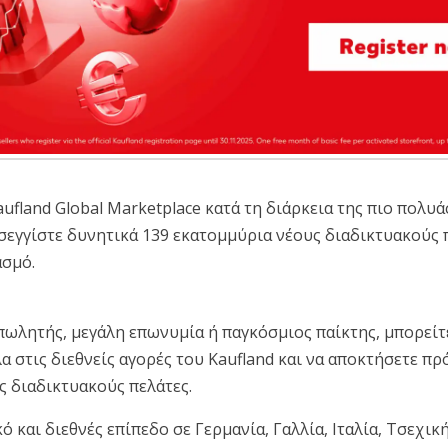
aufland Global Marketplace κατά τη διάρκεια της πιο πολ
σεγγίστε δυνητικά 139 εκατομμύρια νέους διαδικτυακούς π
ασμό.
 πωλητής, μεγάλη επωνυμία ή παγκόσμιος παίκτης, μπορείτ
α στις διεθνείς αγορές του Kaufland και να αποκτήσετε π
ς διαδικτυακούς πελάτες.
ό και διεθνές επίπεδο σε Γερμανία, Γαλλία, Ιταλία, Τσεχικ