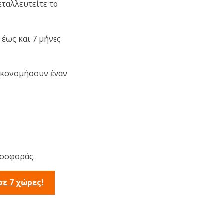
εταλλευτείτε το
έως και 7 μήνες
ικονομήσουν έναν
ροσφοράς.
ε 7 χώρες!