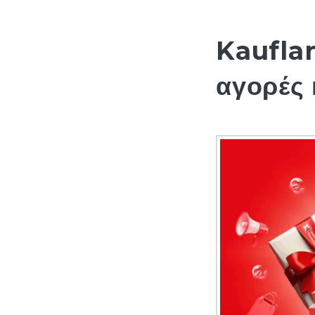
Kauflan
αγορές 