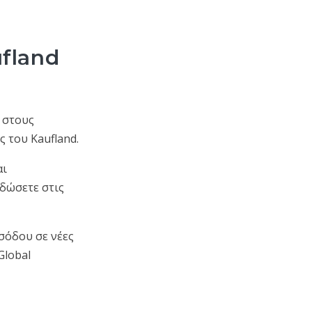
ufland
 στους
ς του Kaufland.
αι
δώσετε στις
σόδου σε νέες
Global