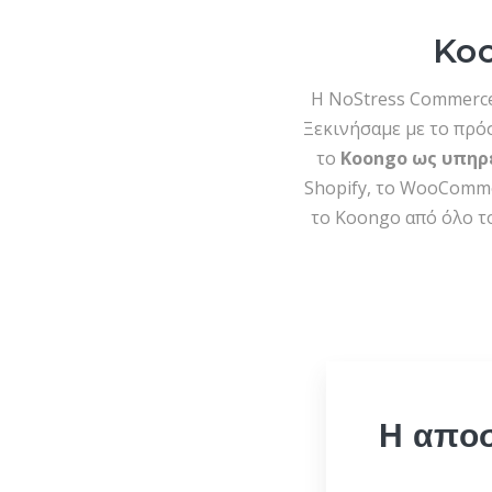
Koo
Η NoStress Commerce 
Ξεκινήσαμε με το πρ
το
Koongo ως υπηρ
Shopify, το WooComme
το Koongo από όλο τ
Η απο