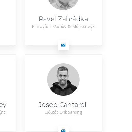
Pavel Zahrádka
Επιτυχία Πελατών & Μάρκετινγκ
ey
Josep Cantarell
ξης
Ειδικός Onboarding