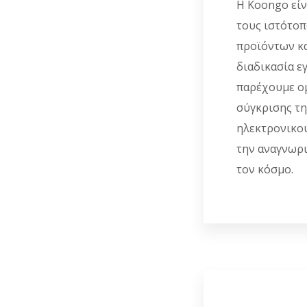
Η Koongo είν
τους ιστότοπ
προϊόντων κα
διαδικασία ε
παρέχουμε ομ
σύγκρισης τη
ηλεκτρονικού
την αναγνωρι
τον κόσμο.