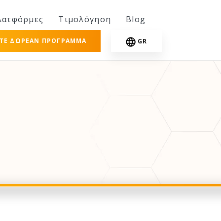
λατφόρμες
Τιμολόγηση
Blog
ΣΤΕ ΔΩΡΕΆΝ ΠΡΌΓΡΑΜΜΑ
GR
Σ