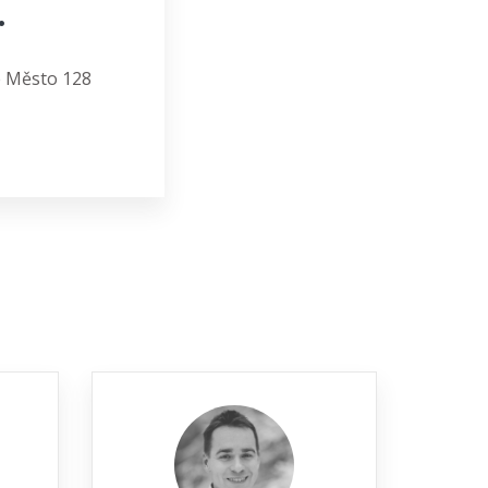
.
 Město 128