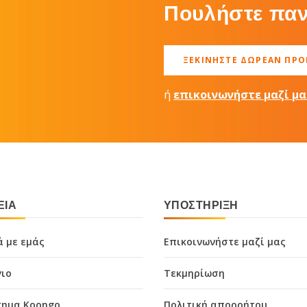
Πουλήστε παν
ΞΕΚΙΝΉΣΤΕ ΔΩΡΕΆΝ ΠΡ
ή
επικοινωνήστε μαζί μα
ΕΊΑ
ΥΠΟΣΤΉΡΙΞΗ
ά με εμάς
Επικοινωνήστε μαζί μας
γιο
Τεκμηρίωση
ημα Koongo
Πολιτική απορρήτου