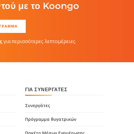
τού με το Koongo
ΌΓΡΑΜΜΑ
ς
για περισσότερες λεπτομέρειες
ΓΙΑ ΣΥΝΕΡΓΆΤΕΣ
Συνεργάτες
Πρόγραμμα θυγατρικών
Πακέτο Μέσων Ενημέρωσης