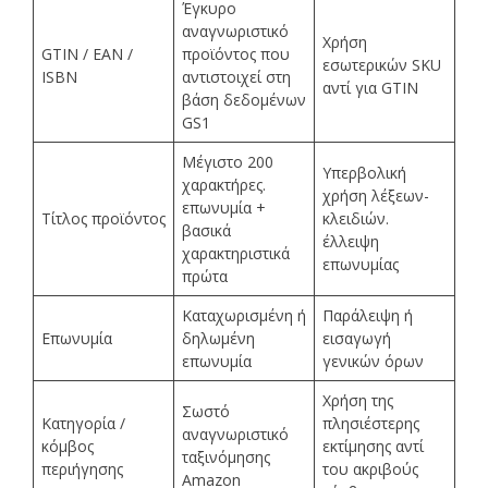
Έγκυρο
αναγνωριστικό
Χρήση
GTIN / EAN /
προϊόντος που
εσωτερικών SKU
ISBN
αντιστοιχεί στη
αντί για GTIN
βάση δεδομένων
GS1
Μέγιστο 200
Υπερβολική
χαρακτήρες.
χρήση λέξεων-
επωνυμία +
Τίτλος προϊόντος
κλειδιών.
βασικά
έλλειψη
χαρακτηριστικά
επωνυμίας
πρώτα
Καταχωρισμένη ή
Παράλειψη ή
Επωνυμία
δηλωμένη
εισαγωγή
επωνυμία
γενικών όρων
Χρήση της
Σωστό
Κατηγορία /
πλησιέστερης
αναγνωριστικό
κόμβος
εκτίμησης αντί
ταξινόμησης
περιήγησης
του ακριβούς
Amazon