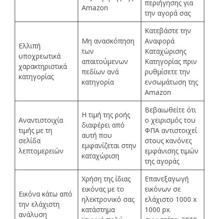
περιήγησης για
Amazon
την αγορά σας
Κατεβάστε την
Μη ανασκόπηση
Αναφορά
Ελλιπή
των
Καταχώρισης
υποχρεωτικά
απαιτούμενων
Κατηγορίας πριν
χαρακτηριστικά
πεδίων ανά
ρυθμίσετε την
κατηγορίας
κατηγορία
ενσωμάτωση της
Amazon
Βεβαιωθείτε ότι
Η τιμή της ροής
Αναντιστοιχία
ο χειρισμός του
διαφέρει από
τιμής με τη
ΦΠΑ αντιστοιχεί
αυτή που
σελίδα
στους κανόνες
εμφανίζεται στην
λεπτομερειών
εμφάνισης τιμών
καταχώριση
της αγοράς
Χρήση της ίδιας
Επανεξαγωγή
εικόνας με το
εικόνων σε
Εικόνα κάτω από
ηλεκτρονικό σας
ελάχιστο 1000 x
την ελάχιστη
κατάστημα
1000 px.
ανάλυση