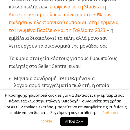
κύκλο πωλήσεων.
Σύμφωνα με τη Statista, η
Amazon αντιπροσώπευε πάνω από το 30% των
πωλήσεων ηλεκτρονικού εμπορίου στη Γερμανία,
το Ηνωμένο Βασίλειο και τη Γαλλία το 2023
– η
εμβέλεια δικαιολογεί τα τέλη, αλλά μόνο εάν
λειτουργούν τα οικονομικά της μονάδας σας.
Τα κύρια στοιχεία κόστους για τους Ευρωπαίους
πωλητές στο Seller Central είναι:
Μηνιαία συνδρομή: 39 EUR/μήνα για
λογαριασμό επαγγελματία πωλητή, η οποία
απαιτείται για πρόσβαση API, μαζική
Η Koongo χρησιμοποιεί cookies για να βελτιώσει την εμπειρία σας.
καταχώριση και διαφήμιση.
Κάνοντας κλικ στην επιλογή "Αποδοχή", συναινείτε στη χρήση
ΟΛΩΝ των cookies. Ωστόσο, μπορείτε να επισκεφθείτε τις Ρυθμίσεις
Τέλος παραπομπής:
Μεταξύ 7% και 15% της
cookie για να δώσετε ελεγχόμενη συγκατάθεση.
Ρυθμίσεις
τιμής του προϊόντος
(συμπεριλαμβανομένου
cookie
ΑΠΟΔΟΧΗ
του ΦΠΑ όπου ισχύει), αφαιρείται ανά πώληση.
Τα ηλεκτρονικά είδη συνήθως κυμαίνονται στο