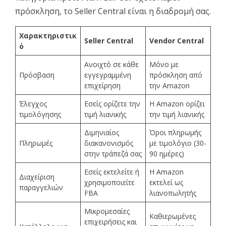
πρόσκληση, το Seller Central είναι η διαδρομή σας.
Χαρακτηριστικ
Seller Central
Vendor Central
ό
Ανοιχτό σε κάθε
Μόνο με
Πρόσβαση
εγγεγραμμένη
πρόσκληση από
επιχείρηση
την Amazon
Έλεγχος
Εσείς ορίζετε την
Η Amazon ορίζει
τιμολόγησης
τιμή λιανικής
την τιμή λιανικής
Διμηνιαίος
Όροι πληρωμής
Πληρωμές
διακανονισμός
με τιμολόγιο (30-
στην τράπεζά σας
90 ημέρες)
Εσείς εκτελείτε ή
Η Amazon
Διαχείριση
χρησιμοποιείτε
εκτελεί ως
παραγγελιών
FBA
λιανοπωλητής
Μικρομεσαίες
Καθιερωμένες
επιχειρήσεις και