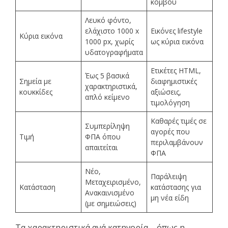
κόμβου
Λευκό φόντο,
ελάχιστο 1000 x
Εικόνες lifestyle
Κύρια εικόνα
1000 px, χωρίς
ως κύρια εικόνα
υδατογραφήματα
Ετικέτες HTML,
Έως 5 βασικά
Σημεία με
διαφημιστικές
χαρακτηριστικά,
κουκκίδες
αξιώσεις,
απλό κείμενο
τιμολόγηση
Καθαρές τιμές σε
Συμπερίληψη
αγορές που
Τιμή
ΦΠΑ όπου
περιλαμβάνουν
απαιτείται
ΦΠΑ
Νέο,
Παράλειψη
Μεταχειρισμένο,
Κατάσταση
κατάστασης για
Ανακαινισμένο
μη νέα είδη
(με σημειώσεις)
Τα χαρακτηριστικά ανά κατηγορία – όπως η