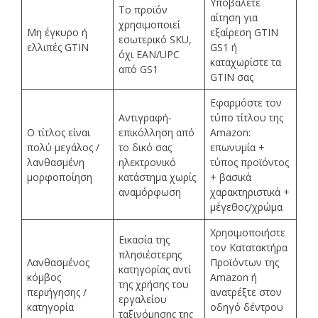
Υποβάλετε
Το προϊόν
αίτηση για
χρησιμοποιεί
Μη έγκυρο ή
εξαίρεση GTIN
εσωτερικό SKU,
ελλιπές GTIN
GS1 ή
όχι EAN/UPC
καταχωρίστε τα
από GS1
GTIN σας
Εφαρμόστε τον
Αντιγραφή-
τύπο τίτλου της
Ο τίτλος είναι
επικόλληση από
Amazon:
πολύ μεγάλος /
το δικό σας
επωνυμία +
λανθασμένη
ηλεκτρονικό
τύπος προϊόντος
μορφοποίηση
κατάστημα χωρίς
+ βασικά
αναμόρφωση
χαρακτηριστικά +
μέγεθος/χρώμα
Χρησιμοποιήστε
Εικασία της
τον Κατατακτήρα
πλησιέστερης
Λανθασμένος
Προϊόντων της
κατηγορίας αντί
κόμβος
Amazon ή
της χρήσης του
περιήγησης /
ανατρέξτε στον
εργαλείου
κατηγορία
οδηγό δέντρου
ταξινόμησης της