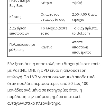
Πλεονέκτημα
Μέτριο
Υψηλή
Buy Box
Οι τιμές του
2,50-7,00 € ανά
Κόστος
μεταφορέα σας
τεμάχιο
Διαχείριση
Το διαχειρίζεστε
Το διαχειρίζεται
επιστροφών
εσείς
το Bol.com
Απαιτεί
Πολυπλοκότητα
Κανένα
αποστολή
ρύθμισης
αποθέματος
Εάν ξεκινάτε, η αποστολή που διαχειρίζεστε εσείς
με PostNL, DHL ή DPD είναι η απλούστερη
επιλογή. Το LVB γίνεται οικονομικά αποδοτικό
όταν πουλάτε περισσότερες από 50 έως 100
μονάδες ανά μήνα σε κατηγορίες όπου η
παράδοση την επόμενη ημέρα αποτελεί
ανταγωνιστικό πλεονέκτημα.