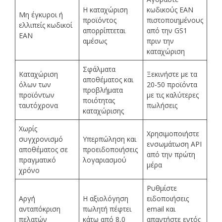
Η καταχώριση
κωδικούς EAN
Μη έγκυροι ή
προϊόντος
πιστοποιημένους
ελλιπείς κωδικοί
απορρίπτεται
από την GS1
EAN
αμέσως
πριν την
καταχώριση
Σφάλματα
Καταχώριση
Ξεκινήστε με τα
αποθέματος και
όλων των
20-50 προϊόντα
προβλήματα
προϊόντων
με τις καλύτερες
ποιότητας
ταυτόχρονα
πωλήσεις
καταχώρισης
Χωρίς
Χρησιμοποιήστε
συγχρονισμό
Υπερπώληση και
ενσωμάτωση API
αποθέματος σε
προειδοποιήσεις
από την πρώτη
πραγματικό
λογαριασμού
μέρα
χρόνο
Ρυθμίστε
Αργή
Η αξιολόγηση
ειδοποιήσεις
ανταπόκριση
πωλητή πέφτει
email και
πελατών
κάτω από 8,0
απαντήστε εντός