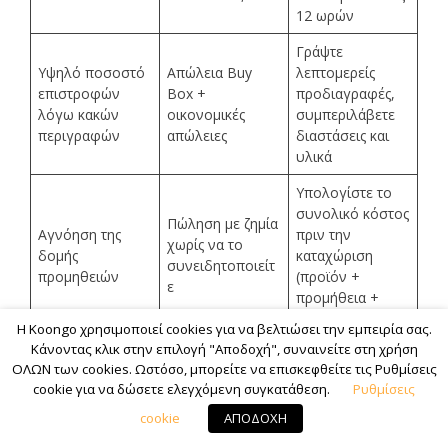
12 ωρών
Γράψτε
Υψηλό ποσοστό
Απώλεια Buy
λεπτομερείς
επιστροφών
Box +
προδιαγραφές,
λόγω κακών
οικονομικές
συμπεριλάβετε
περιγραφών
απώλειες
διαστάσεις και
υλικά
Υπολογίστε το
συνολικό κόστος
Πώληση με ζημία
Αγνόηση της
πριν την
χωρίς να το
δομής
καταχώριση
συνειδητοποιείτ
προμηθειών
(προϊόν +
ε
προμήθεια +
αποστολή)
Η Koongo χρησιμοποιεί cookies για να βελτιώσει την εμπειρία σας.
Κάνοντας κλικ στην επιλογή "Αποδοχή", συναινείτε στη χρήση
Σχετικά: Γιατί τα προϊόντα σας εξαντλούνται
ΟΛΩΝ των cookies. Ωστόσο, μπορείτε να επισκεφθείτε τις Ρυθμίσεις
cookie για να δώσετε ελεγχόμενη συγκατάθεση.
Ρυθμίσεις
συνεχώς στις αγορές και πώς να το διορθώσετε –
https://www.koongo.com/blog/why-your-products-
cookie
ΑΠΟΔΟΧΗ
keep-going-out-of-stock-on-marketplaces-and-how-