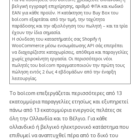
βελγική εγγραφή επιχείρησης, αριθμό ΦΠΑ και κωδικό
EAN για κάθε προϊόν. Η κατάκτηση του Buy Box του
bol.com εξαρτάται από την τιμή, την ταχύτητα
παράδοσης και την αξιολόγηση του πωλητή – και τα τρία
έχουν την ίδια σημασία.
Η σύνδεση του καταστήματός σας Shopify ή
WooCommerce μέσω ενσωμάτωσης API σάς επιτρέπει
να διαχειρίζεστε καταχωρίσεις, απόθεμα και παραγγελίες
χωρίς χειροκίνητη εργασία. Οι περισσότεροι νέοι
πωλητές του bol.com πραγματοποιούν την πρώτη τους
πώληση εντός 2 έως 4 εβδομάδων από την έναρξη
λειτουργίας.
Το bol.com επεξεργάζεται περισσότερες από 13
εκατομμύρια παραγγελίες ετησίως και εξυπηρετεί
πάνω από 13 εκατομμύρια ενεργούς πελάτες σε
όλη την Ολλανδία και το Βέλγιο. Για κάθε
ολλανδικό ή βελγικό ηλεκτρονικό κατάστημα που
επιθυμεί να αναπτυχθεί πέρα από το δικό του