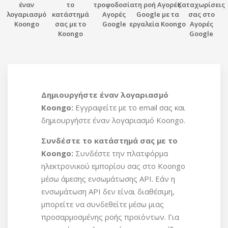
έναν
το
τροφοδοσία
τη ροή Αγορές
Καταχωρίσεις
λογαριασμό
κατάστημά
Αγορές
Google με τα
σας στο
Koongo
σας με το
Google
εργαλεία Koongo
Αγορές
Koongo
Google
Δημιουργήστε έναν λογαριασμό
Koongo:
Εγγραφείτε με το email σας και
δημιουργήστε έναν λογαριασμό Koongo.
Συνδέστε το κατάστημά σας με το
Koongo:
Συνδέστε την πλατφόρμα
ηλεκτρονικού εμπορίου σας στο Koongo
μέσω άμεσης ενσωμάτωσης API. Εάν η
ενσωμάτωση API δεν είναι διαθέσιμη,
μπορείτε να συνδεθείτε μέσω μιας
προσαρμοσμένης ροής προϊόντων. Για