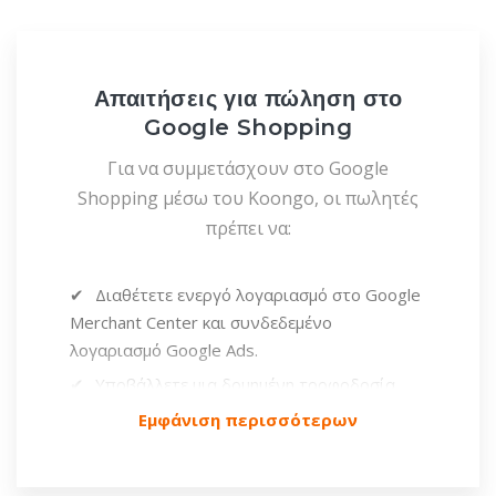
Απαιτήσεις για πώληση στο
Google Shopping
Για να συμμετάσχουν στο Google
Shopping μέσω του Koongo, οι πωλητές
πρέπει να:
Διαθέτετε ενεργό λογαριασμό στο Google
Merchant Center και συνδεδεμένο
λογαριασμό Google Ads.
Υποβάλλετε μια δομημένη τροφοδοσία
προϊόντων που περιλαμβάνει τίτλο,
Εμφάνιση περισσότερων
περιγραφή, GTIN, τιμή, διαθεσιμότητα και
εικόνα. Το Koongo αυτοματοποιεί αυτή τη
διαδικασία.