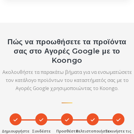
Διατηρήστε υψηλή συντακτική ποιότητα
με ακριβή και συμβατά με τις πολιτικές
δεδομένα προϊόντων.
Ενημερώνετε την τροφοδοσία προϊόντων
Πώς να προωθήσετε τα προϊόντα
τουλάχιστον κάθε 30 ημέρες—συνιστάται
συχνότερη ενημέρωση.
σας στο Αγορές Google με το
Συμμορφωθείτε με τις πολιτικές του
Koongo
Google Shopping, συμπεριλαμβανομένων των
Ακολουθήστε τα παρακάτω βήματα για να ενσωματώσετε
περιορισμών σχετικά με απαγορευμένο
τον κατάλογο προϊόντων του καταστήματός σας με το
περιεχόμενο και ακριβείς σελίδες
προορισμού.
Αγορές Google χρησιμοποιώντας το Koongo.
Δημιουργήστε
Συνδέστε
Προσθέστε
Βελτιστοποιήστε
Ξεκινήστε τις