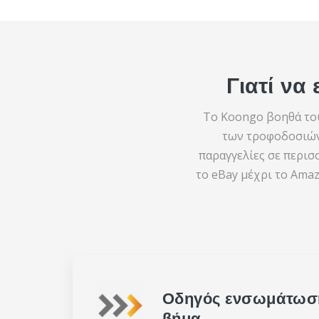
Γιατί ν
Το Koongo βοηθά το
των τροφοδοσιών
παραγγελίες σε περισ
το eBay μέχρι το Amaz
Οδηγός ενσωμάτωσ
βήμα