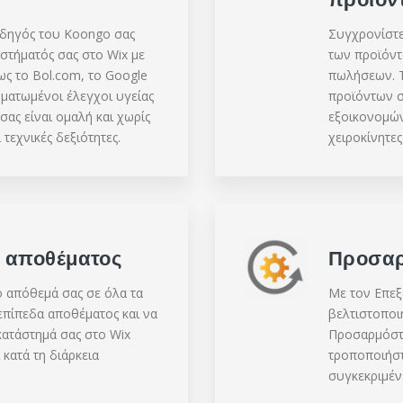
οδηγός του Koongo σας
Συγχρονίστε 
στήματός σας στο Wix με
των προϊόντ
ς το Bol.com, το Google
πωλήσεων. Τ
ωματωμένοι έλεγχοι υγείας
προϊόντων σ
σας είναι ομαλή και χωρίς
εξοικονομών
εχνικές δεξιότητες.
χειροκίνητες
ς αποθέματος
Προσαρ
 απόθεμά σας σε όλα τα
Με τον Επεξ
 επίπεδα αποθέματος και να
βελτιστοποι
κατάστημά σας στο Wix
Προσαρμόστε 
κατά τη διάρκεια
τροποποιήστ
συγκεκριμέν