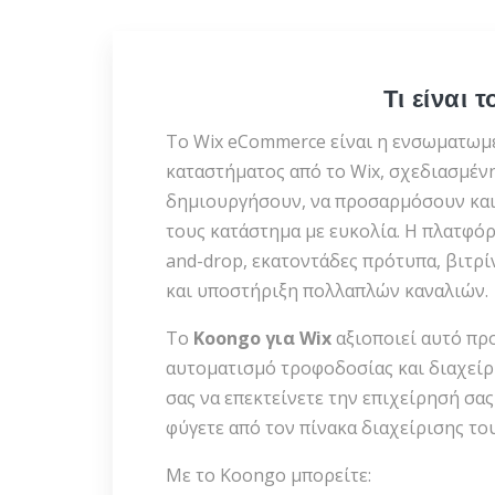
Τι είναι 
Το Wix eCommerce είναι η ενσωματωμ
καταστήματος από το Wix, σχεδιασμέν
δημιουργήσουν, να προσαρμόσουν και
τους κατάστημα με ευκολία. Η πλατφό
and-drop, εκατοντάδες πρότυπα, βιτρί
και υποστήριξη πολλαπλών καναλιών.
Το
Koongo για Wix
αξιοποιεί αυτό π
αυτοματισμό τροφοδοσίας και διαχεί
σας να επεκτείνετε την επιχείρησή σα
φύγετε από τον πίνακα διαχείρισης του
Με το Koongo μπορείτε: