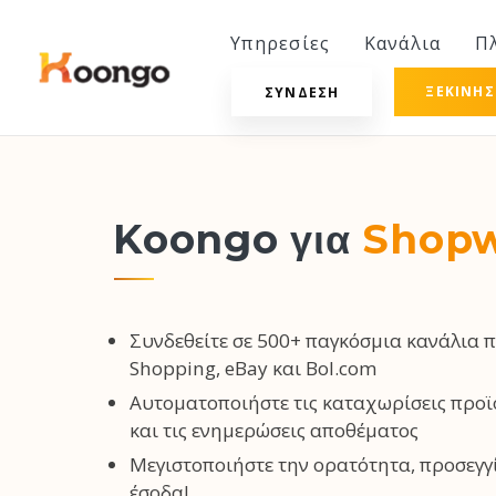
Υπηρεσίες
Κανάλια
Π
ΞΕΚΙΝΉ
ΣΎΝΔΕΣΗ
Koongo για
Shopw
Συνδεθείτε σε 500+ παγκόσμια κανάλια 
Shopping, eBay και Bol.com
Αυτοματοποιήστε τις καταχωρίσεις προϊ
και τις ενημερώσεις αποθέματος
Μεγιστοποιήστε την ορατότητα, προσεγγί
έσοδα!