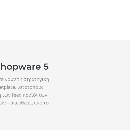
 Shopware 5
είνουν τη στρατηγική
tplace, ιστότοπους
η των feed προϊόντων,
ιών—απευθείας από το