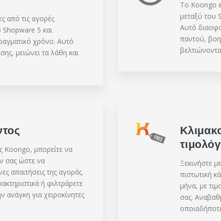
Το Koongo ε
μεταξύ του 
ς από τις αγορές
Αυτό διασφα
 Shopware 5 και
παντού, βο
ραγματικό χρόνο. Αυτό
βελτιώνοντα
σης, μειώνει τα λάθη και
ντος
Κλιμακ
τιμολό
ς Koongo, μπορείτε να
ν σας ώστε να
Ξεκινήστε μ
ες απαιτήσεις της αγοράς.
πιστωτική κ
ρακτηριστικά ή φιλτράρετε
μήνα, με τι
ν ανάγκη για χειροκίνητες
σας. Αναβαθ
οποιαδήποτε