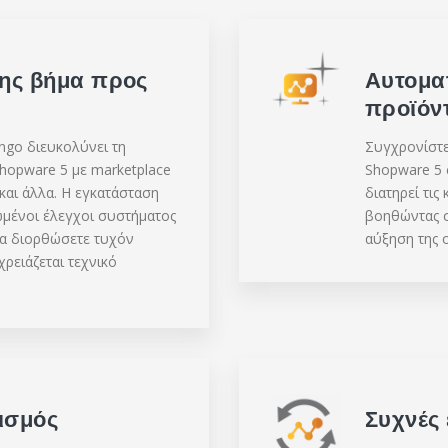
ης βήμα προς
Αυτομα
προϊόν
go διευκολύνει τη
Συγχρονίστε
hopware 5 με marketplace
Shopware 5 
και άλλα. Η εγκατάσταση
διατηρεί τις
τωμένοι έλεγχοι συστήματος
βοηθώντας σ
να διορθώσετε τυχόν
αύξηση της 
ειάζεται τεχνικό
ισμός
Συχνές