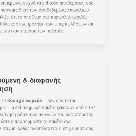
νημερώνει συχνά τα επίπεδα αποθεμάτων σας
Shopware 5 και των συνδεδεμένων καναλιών.
λίζει ότι το απόθεμά σας παραμένει ακριβές
ηθώντας στην πρόληψη των υπερπωλήσεων και
ς την ικανοποίηση των πελατών.
ούμενη & διαφανής
γηση
ε το
Koongo δωρεάν
– δεν απαιτείται
άρτα. Τα επί πληρωμή πακέτα ξεκινούν από 24 €/
μολόγηση βάσει των αναγκών του καταστήματός
μίστε ή προσαρμόστε το πακέτο σας
 στιγμή καθώς αναπτύσσεται η επιχείρησή σας.