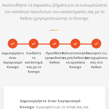
τρέχον απόθεμα, τις τιμές και τη
Ακολουθήστε τα παρακάτω βήματα για να ενσωματώσετε
διαθεσιμότητα.
τον κατάλογο προϊόντων του καταστήματός σας με το
Ακριβή και Ενημερωμένα Δεδομένα
Kelkoo χρησιμοποιώντας το Koongo.
Διασφαλίστε ότι όλα τα υποβληθέντα
δεδομένα προϊόντων είναι ενημερωμένα
και αντικατοπτρίζουν το τρέχον απόθεμα
και τις τιμές σας.
Συμμόρφωση με τις Πολιτικές
Οφείλετε
Δημιουργήστε
Συνδέστε
Προσθέστε
Βελτιστοποιήστε
Ξεκινήστε τις
να συμμορφώνεστε με τα πρότυπα
έναν
το
τροφοδοσία
τη ροή Kelkoo με
Καταχωρίσεις
λογαριασμό
κατάστημά
Kelkoo
τα εργαλεία
σας στο
διαφήμισης και καταχώρησης της Kelkoo,
Koongo
σας με το
Koongo
Kelkoo
συμπεριλαμβανομένης της ποιότητας
Koongo
τροφοδοσίας, της επιλεξιμότητας
προϊόντων και των νομικών
κατευθυντήριων γραμμών.
Δημιουργήστε έναν λογαριασμό
Koongo:
Εγγραφείτε με το email σας και