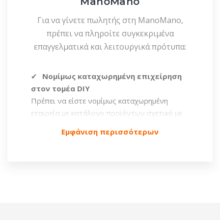
ManoMano
Για να γίνετε πωλητής στη ManoMano,
πρέπει να πληροίτε συγκεκριμένα
επαγγελματικά και λειτουργικά πρότυπα:
Νομίμως καταχωρημένη επιχείρηση
στον τομέα DIY
Πρέπει να είστε νομίμως καταχωρημένη
εταιρεία με κατάλογο προϊόντων σχετικό με
τις βασικές κατηγορίες της ManoMano: DIY,
Εμφάνιση περισσότερων
εργαλεία, βελτίωση κατοικίας και κήπος.
Εκπλήρωση παραγγελιών εντός ΕΕ
Όλα τα προϊόντα πρέπει να αποστέλλονται
από ευρωπαϊκή αποθήκη. Η ManoMano δεν
επιτρέπει την άμεση αποστολή από
προμηθευτές εκτός ΕΕ.
Ικανότητα εξυπηρέτησης πελατών