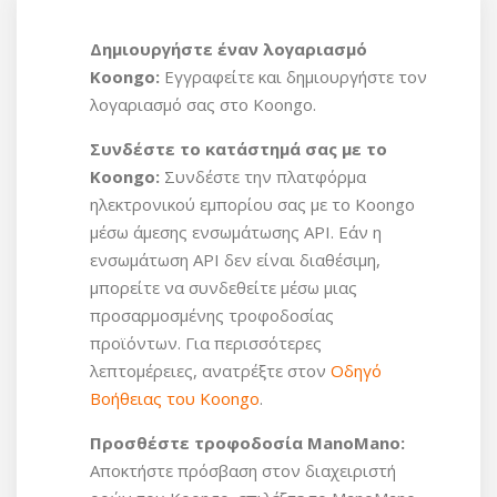
Για να παραμείνουν ενεργοί, οι πωλητές
πρέπει να διατηρούν: Υψηλά ποσοστά
Δημιουργήστε έναν λογαριασμό
αποδοχής και παράδοσης παραγγελιών,
Koongo:
Εγγραφείτε και δημιουργήστε τον
Χαμηλά ποσοστά επιστροφών και
λογαριασμό σας στο Koongo.
ακυρώσεων, Θετικές βαθμολογίες
ανατροφοδότησης πελατών
Συνδέστε το κατάστημά σας με το
Koongo:
Συνδέστε την πλατφόρμα
ηλεκτρονικού εμπορίου σας με το Koongo
μέσω άμεσης ενσωμάτωσης API. Εάν η
ενσωμάτωση API δεν είναι διαθέσιμη,
μπορείτε να συνδεθείτε μέσω μιας
προσαρμοσμένης τροφοδοσίας
προϊόντων.
Για περισσότερες
λεπτομέρειες, ανατρέξτε στον
Οδηγό
Βοήθειας του Koongo
.
Προσθέστε τροφοδοσία ManoMano:
Αποκτήστε πρόσβαση στον διαχειριστή