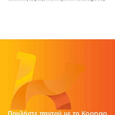
Πουλήστε παντού με το Koongo