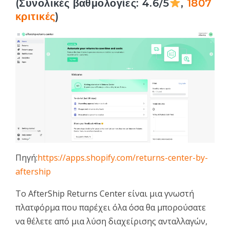
(Συνολικές βαθμολογίες: 4.6/5
,
1807
κριτικές
)
Πηγή:
https://apps.shopify.com/returns-center-by-
aftership
Το AfterShip Returns Center είναι μια γνωστή
πλατφόρμα που παρέχει όλα όσα θα μπορούσατε
να θέλετε από μια λύση διαχείρισης ανταλλαγών,